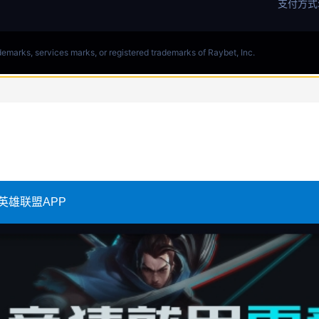
英雄联盟APP