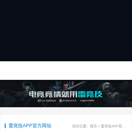
雷竞技APP官方网站
现在位置：
首页
>
雷竞技APP官方网站