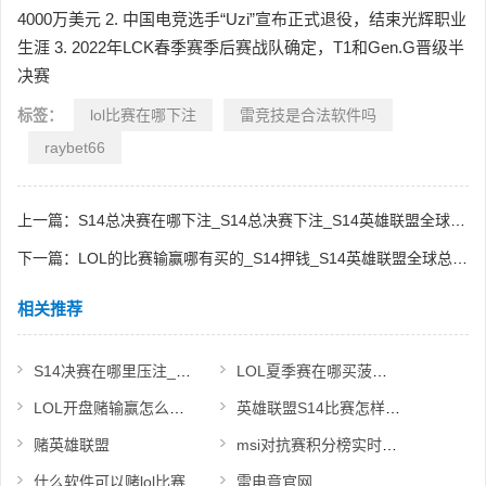
4000万美元 2. 中国电竞选手“Uzi”宣布正式退役，结束光辉职业
生涯 3. 2022年LCK春季赛季后赛战队确定，T1和Gen.G晋级半
决赛
标签：
lol比赛在哪下注
雷竞技是合法软件吗
raybet66
上一篇：S14总决赛在哪下注_S14总决赛下注_S14英雄联盟全球总决赛电竞赛事竞猜
下一篇：LOL的比赛输赢哪有买的_S14押钱_S14英雄联盟全球总决赛电竞赛事竞猜
相关推荐
S14决赛在哪里压注_英雄联盟lpl比赛外围_S14英雄联盟全球总决赛电竞赛事竞猜
LOL夏季赛在哪买菠菜_LOL外围投注网_S14英雄联盟全球总决赛电竞赛事竞猜
LOL开盘赌输赢怎么坐庄
英雄联盟S14比赛怎样赌博
赌英雄联盟
msi对抗赛积分榜实时_雷竞技投注记录怎么删除MSI季中赛2024
什么软件可以赌lol比赛
雷电竟官网