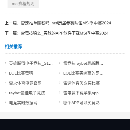
msi赛程规则
上一篇：雷速推单赚钱吗_msi历届参赛队伍MSI季中赛2024
下一篇：雷竞技稳么_买球的APP软件下载MSI季中赛2024
相关推荐
英雄联盟电子竞技_S14怎么压外围_S14英雄联盟全球总决赛电竞赛事竞猜
雷竞技raybet最新版下载
LOL比赛竞猜
LOL比赛买输赢的网站_lol比赛怎么押注官网MSI季中赛2024
雷火体育电竞官网
雷速体育怎么买比赛
raybet最佳电子竞技平台
雷电竞下载苹果app
电竞实时数据网
哪个APP可以买竞彩