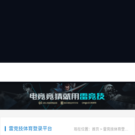
雷竞技体育登录平台
现在位置：
首页
>
雷竞技体育登录平台