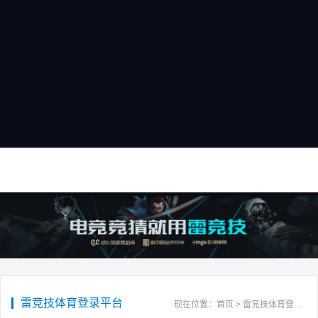
雷竞技体育登录平台
现在位置：
首页
>
雷竞技体育登录平台