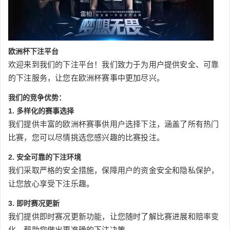
欧洲杯下注平台
欢迎来到我们的下注平台！我们致力于为用户提供安全、可靠
的下注服务，让您在欧洲杯赛事中更加尽兴。
我们的竞争优势：
1. 多样化的赛事选择
我们提供丰富的欧洲杯赛事供用户选择下注，涵盖了所有热门
比赛，您可以尽情挑选您感兴趣的比赛投注。
2. 安全可靠的下注环境
我们采取严格的安全措施，保障用户的资金安全和隐私保护，
让您放心享受下注乐趣。
3. 即时赛况更新
我们提供即时赛况更新功能，让您随时了解比赛进展和赔率变
化，帮助您做出更准确的下注决策。