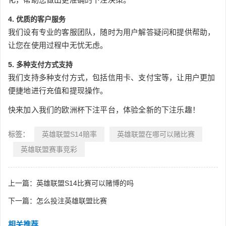
4. 优质的客户服务
我们设有专业的客服团队，随时为用户解答疑问和提供帮助，
让您在使用过程中无忧无虑。
5. 多种支付方式支持
我们支持多种支付方式，包括信用卡、支付宝等，让用户更加
便捷地进行充值和提现操作。
快来加入我们的欧洲杯下注平台，体验全新的下注乐趣！
标签：
英雄联盟S14赔率
英雄联盟在哪可以赌比赛
英雄联盟赛事竞彩
上一篇：英雄联盟S14比赛可以赌博的吗
下一篇：怎么投注英雄联盟比赛
相关推荐