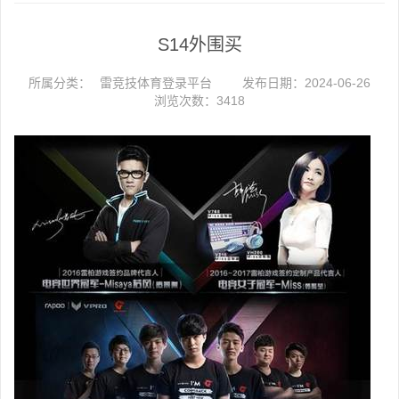
S14外围买
所属分类：
雷竞技体育登录平台
发布日期：2024-06-26
浏览次数：3418