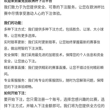
欢迎来到雷竞技欧洲杯下注平台
我们致力于为您提供安全、可靠的下注服务，让您在欧洲杯比
赛中尽情享受激动人心的下注体验。
我们的功能：
多种下注方式：我们提供多种下注方式，包括胜负、让球、大小球
等，让您有更多选择。
实时赔率更新：我们实时更新赔率，让您始终掌握最新的赛事信
息，做出明智的下注决策。
安全保障：我们采用最先进的加密技术，保障您的个人信息和资金
安全，让您放心下注。
精彩赛事直播：我们提供精彩的赛事直播，让您不错过任何精彩瞬
间。
专业客服服务：我们有专业的客服团队，随时为您解答问题，保障
您的下注体验顺畅。
如何开始下注：
要开始下注，您只需注册一个账号，选择您感兴趣的比赛，选
择下注方式，并输入下注金额即可。我们将为您提供全方位的