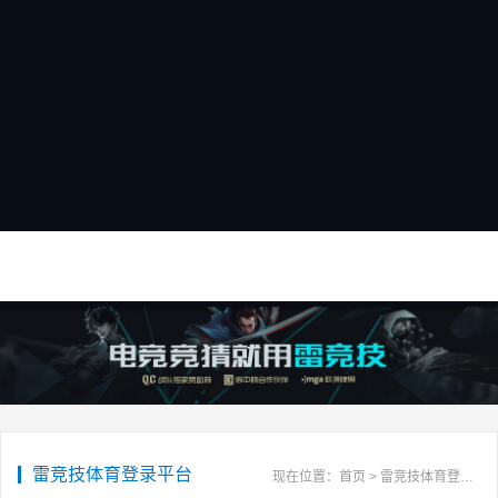
雷竞技体育登录平台
现在位置：
首页
>
雷竞技体育登录平台