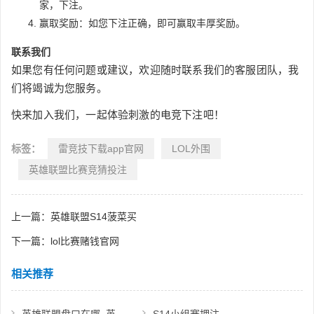
家，下注。
赢取奖励：如您下注正确，即可赢取丰厚奖励。
联系我们
如果您有任何问题或建议，欢迎随时联系我们的客服团队，我
们将竭诚为您服务。
快来加入我们，一起体验刺激的电竞下注吧！
标签：
雷竞技下载app官网
LOL外围
英雄联盟比赛竞猜投注
上一篇：英雄联盟S14菠菜买
下一篇：lol比赛赌钱官网
相关推荐