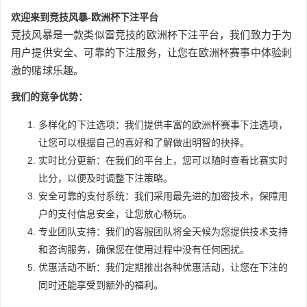
欢迎来到竞技风暴-欧洲杯下注平台
竞技风暴是一款类似雷竞技的欧洲杯下注平台，我们致力于为
用户提供安全、可靠的下注服务，让您在欧洲杯赛事中体验刺
激的赌球乐趣。
我们的竞争优势：
多样化的下注选项：我们提供丰富的欧洲杯赛事下注选项，
让您可以根据自己的喜好和了解做出明智的抉择。
实时比分更新：在我们的平台上，您可以随时查看比赛实时
比分，以便及时调整下注策略。
安全可靠的支付系统：我们采用最先进的加密技术，保障用
户的支付信息安全，让您放心畅玩。
专业团队支持：我们的客服团队将全天候为您提供技术支持
和咨询服务，确保您在使用过程中没有任何困扰。
优惠活动不断：我们定期推出各种优惠活动，让您在下注的
同时还能享受到额外的福利。