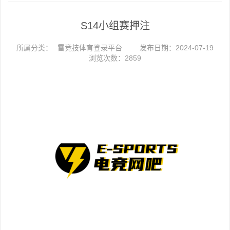
S14小组赛押注
所属分类：
雷竞技体育登录平台
发布日期：2024-07-19
浏览次数：2859