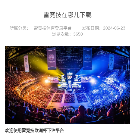
雷竞技在哪儿下载
所属分类：
雷竞技体育登录平台
发布日期：2024-06-23
浏览次数：3650
欢迎使用雷竞技欧洲杯下注平台