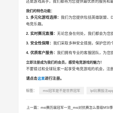
还是游戏高手，我们都将为您提供最优质的服务和
我们的特色功能：
1. 多元化游戏选择：
我们为您提供包括英雄联盟、D
电竞乐趣。
2. 实时赛况直播：
无论您身在何处，我们都会为您
3. 安全性保障：
我们采取多种安全措施，保护您的
4. 优质客户服务：
我们拥有专业的客服团队，为您
立即注册成为我们的会员，感受电竞游戏的魅力！
不要错过和全球玩家一起享受电竞游戏的机会，注
请点击
进行注册。
这里
标签：
msi冠军是不是世界冠军
lpl比赛投注ap
上一篇：msi赛历届冠军一览_msi对抗赛怎么晋级MSI季