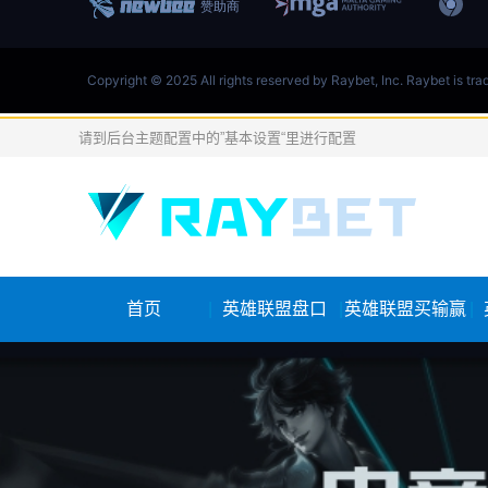
请到后台主题配置中的”基本设置“里进行配置
首页
英雄联盟盘口
英雄联盟买输赢