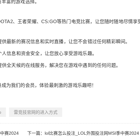
最丰富的游戏选择。
OTA2、王者荣耀、CS:GO等热门电竞比赛，让您随时随地尽情享
提供最新的赛况信息和实时直播，让您不会错过任何精彩瞬间。
个人信息和资金安全，让您放心享受游戏乐趣。
提供全天候的在线服务，解决您在游戏中遇到的任何问题。
册成为我们的会员，体验最刺激的游戏乐趣吧！
p
雷竞技官网的进入方式
中赛2024
下一篇：lol比赛怎么投注_LOL外围投注网MSI季中赛2024