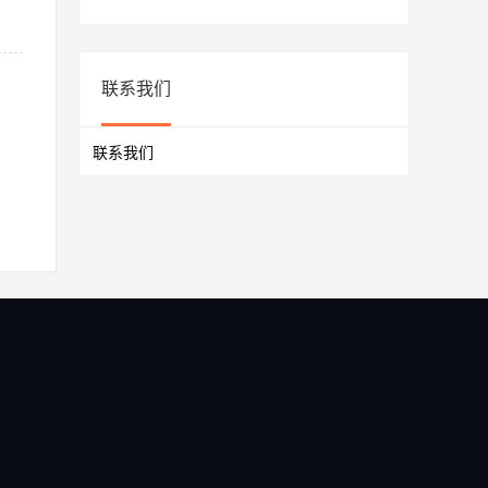
联系我们
联系我们