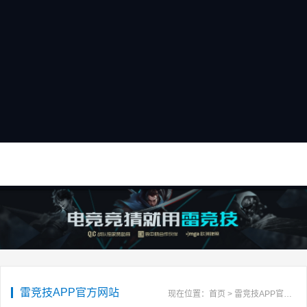
雷竞技APP官方网站
现在位置：
首页
>
雷竞技APP官方网站