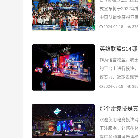
1.《英雄联盟》20
式宣布将于2022
中国队最终获得亚军。
电竞选手Fak
2024-09-18
37
作为语言模型，我
的平台上进行投注
容实力、近期表现
2024-09-18
39
那个雷竞技是真
欢迎使用电竞投注
下注服务，让您在体
提供多种电竞赛事选