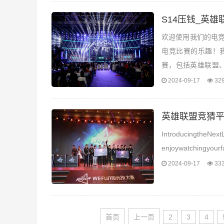
S14压钱_英
欢迎使用我们的电
电竞比赛的乐趣！
赛，包括英雄联盟、
战绩和比分，帮助
2024-09-17
32
英雄联盟竞猜平台
IntroducingtheNex
enjoywatchingyourfa
2024-09-17
33
首页
上一页
2
3
4