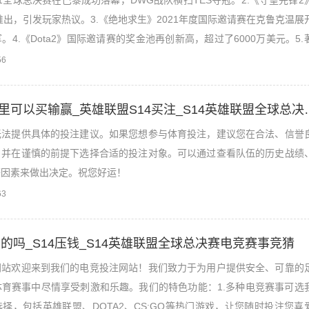
21全球总决赛在巴黎成功落幕，DWG战队横扫TES夺冠。2.《守望先锋2
年推出，引发玩家热议。3.《绝地求生》2021年度国际邀请赛在克鲁克温展
4.《Dota2》国际邀请赛的奖金池再创新高，超过了6000万美元。5.
56
英雄联盟S14哪里可以买输赢_英
无法提供具体的投注建议。如果您想参与体育投注，建议您在合法、信誉
，并在谨慎的前提下选择合适的投注对象。可以通过查看队伍的历史战绩
等因素来做出决定。祝您好运！
63
的吗_S14压钱_S14英雄联盟全球总决赛电竞赛事竞猜
网站欢迎来到我们的电竞投注网站！我们致力于为用户提供安全、可靠的
育赛事中尽情享受刺激和乐趣。我们的特色功能：1.多种电竞赛事可选
择，包括英雄联盟、DOTA2、CS:GO等热门游戏，让您随时投注您喜