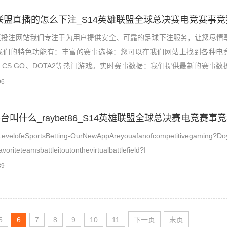
雄联盟直播的怎么下注_S14英雄联盟全球总决赛电竞赛事竞
竞投注网站我们专注于为用户提供安全、可靠的足球下注服务，让您尽情
我们的特色功能有：丰富的赛事选择：您可以在我们网站上找到各种电
CS:GO、DOTA2等热门游戏。实时赛事数据：我们提供最新的赛事数
您做出更准
96
叫什么_raybet86_S14英雄联盟全球总决赛电竞赛事
tLevelofeSportsBetting-OurNewAppAreyouafanofcompetitivegaming?Do
voriteteamsbattleitoutonthevirtualbattlefield?I
39
5
6
7
8
9
10
11
下一页
末页