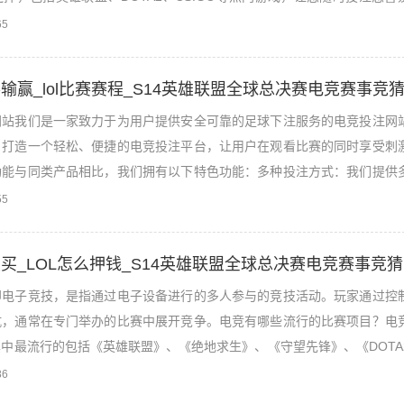
更新我们的赔率实时更新
65
输赢_lol比赛赛程_S14英雄联盟全球总决赛电竞赛事竞
网站我们是一家致力于为用户提供安全可靠的足球下注服务的电竞投注网
户打造一个轻松、便捷的电竞投注平台，让用户在观看比赛的同时享受刺
功能与同类产品相比，我们拥有以下特色功能：多种投注方式：我们提供
括胜负、让球、大小球等，让用户有
55
里买_LOL怎么押钱_S14英雄联盟全球总决赛电竞赛事竞猜
即电子竞技，是指通过电子设备进行的多人参与的竞技活动。玩家通过控
抗，通常在专门举办的比赛中展开竞争。电竞有哪些流行的比赛项目？电
中最流行的包括《英雄联盟》、《绝地求生》、《守望先锋》、《DOTA
有不同的规则和竞技方式。电竞
86