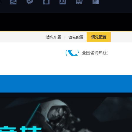
|
请先配置
请先配置
请先配置
全国咨询热线：