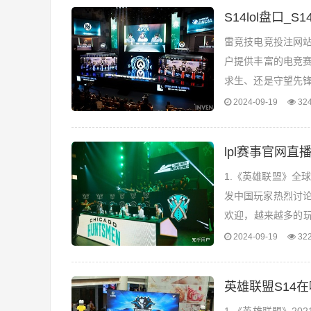
雷竞技电竞投注网
户提供丰富的电竞
求生、还是守望先
可靠的投注环境，
2024-09-19
32
1.《英雄联盟》全
发中国玩家热烈讨论3
欢迎，越来越多的玩
度压榨选手
2024-09-19
32