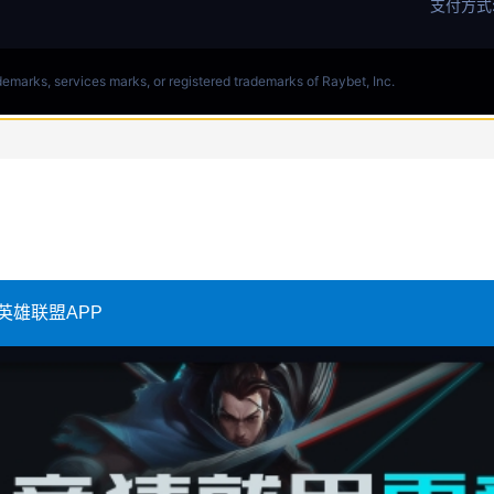
英雄联盟APP